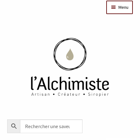
Menu
Il était une fois
Dates des ateliers
Bar à sirops
Nos actus
Acheter en ligne
Créations sur mesure/Evénementiel
Contact