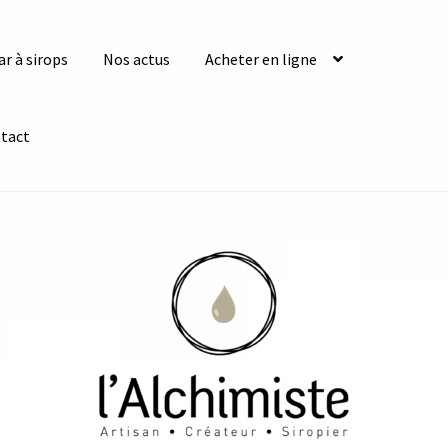
ar à sirops
Nos actus
Acheter en ligne
tact