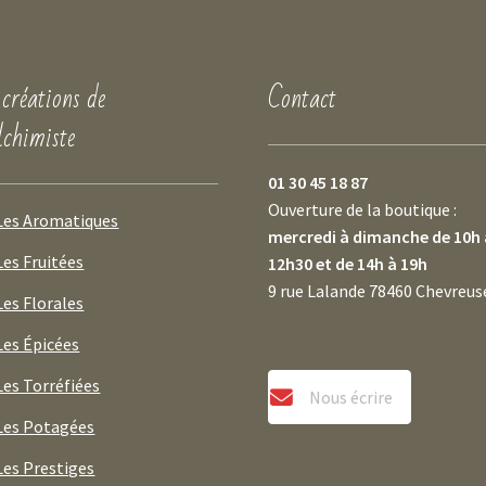
 créations de
Contact
lchimiste
01 30 45 18 87
Ouverture de la boutique :
Les Aromatiques
mercredi à dimanche de 10h 
Les Fruitées
12h30 et de 14h à 19h
9 rue Lalande 78460 Chevreus
Les Florales
Les Épicées
Les Torréfiées
Nous écrire
Les Potagées
Les Prestiges