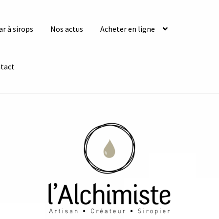
ar à sirops
Nos actus
Acheter en ligne
tact