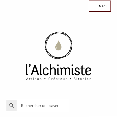
Menu
Il était une fois
Dates des ateliers
Bar à sirops
Nos actus
Acheter en ligne
Créations sur mesure/Evénementiel
Contact