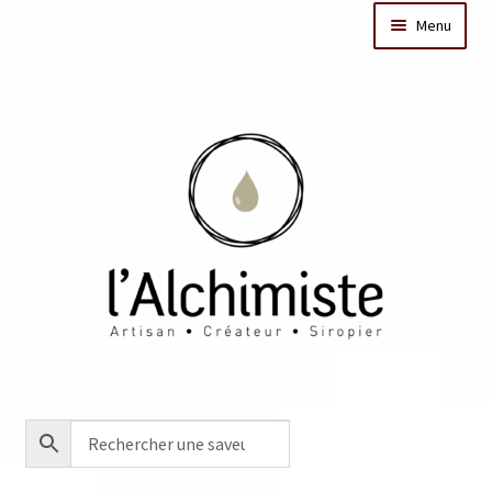
Menu
Il était une fois
Dates des ateliers
Bar à sirops
Nos actus
Acheter en ligne
Créations sur mesure/Evénementiel
Contact