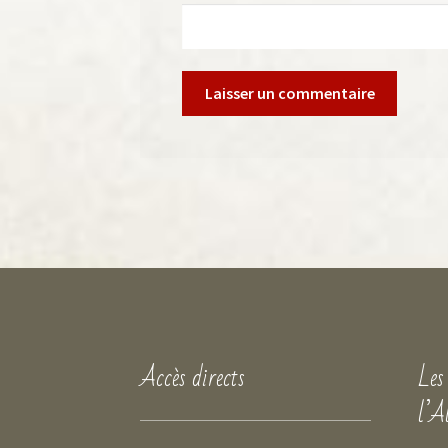
Accès directs
Les
l’A