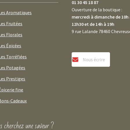
01 30 45 18 87
Ouverture de la boutique :
Les Aromatiques
mercredi à dimanche de 10h 
Les Fruitées
12h30 et de 14h à 19h
9 rue Lalande 78460 Chevreus
Les Florales
Les Épicées
Les Torréfiées
Nous écrire
Les Potagées
Les Prestiges
Épicerie fine
Bons-Cadeaux
s cherchez une saveur ?