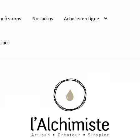
ar à sirops
Nos actus
Acheter en ligne
tact