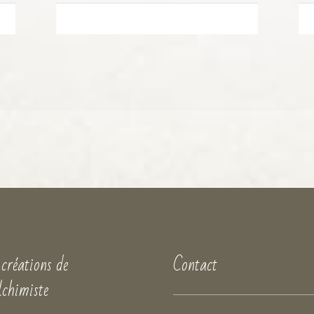
 créations de
Contact
lchimiste