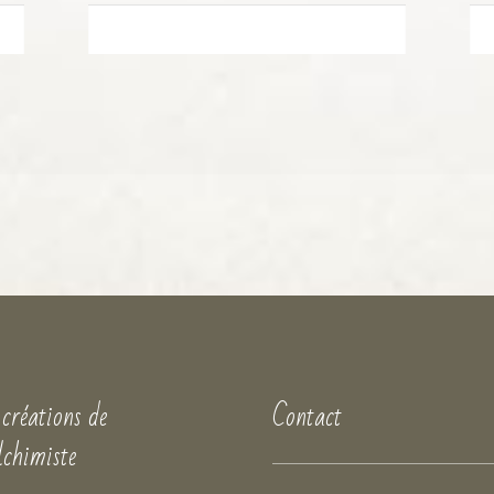
 créations de
Contact
lchimiste