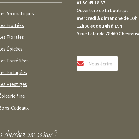
01 30 45 18 87
Ouverture de la boutique :
Les Aromatiques
mercredi à dimanche de 10h 
Les Fruitées
12h30 et de 14h à 19h
9 rue Lalande 78460 Chevreus
Les Florales
Les Épicées
Les Torréfiées
Nous écrire
Les Potagées
Les Prestiges
Épicerie fine
Bons-Cadeaux
s cherchez une saveur ?