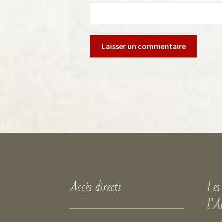
Accès directs
Les
l’A