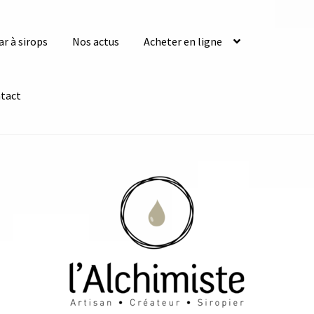
ar à sirops
Nos actus
Acheter en ligne
tact