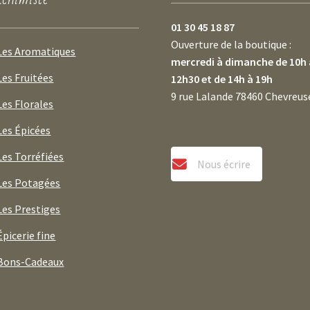
01 30 45 18 87
Ouverture de la boutique :
Les Aromatiques
mercredi à dimanche de 10h 
Les Fruitées
12h30 et de 14h à 19h
9 rue Lalande 78460 Chevreus
Les Florales
Les Épicées
Les Torréfiées
Nous écrire
Les Potagées
Les Prestiges
Épicerie fine
Bons-Cadeaux