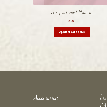
Sirop artisanal Hibiscus
9,00
€
Ajouter au panier
Accès directs
Les
l’A