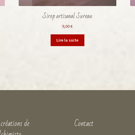
Sirop artisanal Sureau
9,00
€
Lire la suite
 créations de
Contact
lchimiste