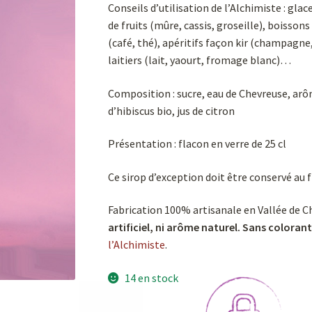
Conseils d’utilisation de l’Alchimiste : glac
de fruits (mûre, cassis, groseille), boisson
(café, thé), apéritifs façon kir (champagne,
laitiers (lait, yaourt, fromage blanc)…
Composition : sucre, eau de Chevreuse, arôm
d’hibiscus bio, jus de citron
Présentation : flacon en verre de 25 cl
Ce sirop d’exception doit être conservé au f
Fabrication 100% artisanale en Vallée de C
artificiel, ni arôme naturel. Sans coloran
l’Alchimiste
.
14 en stock