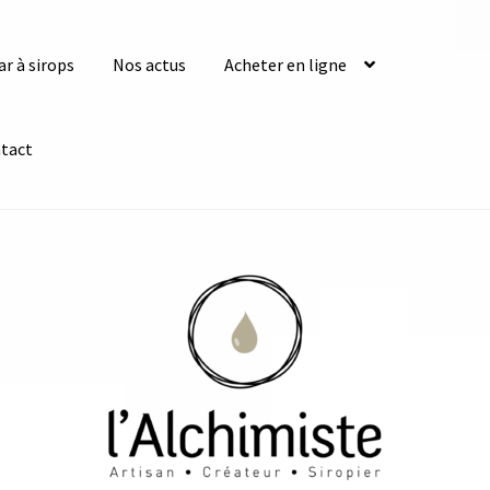
ar à sirops
Nos actus
Acheter en ligne
tact