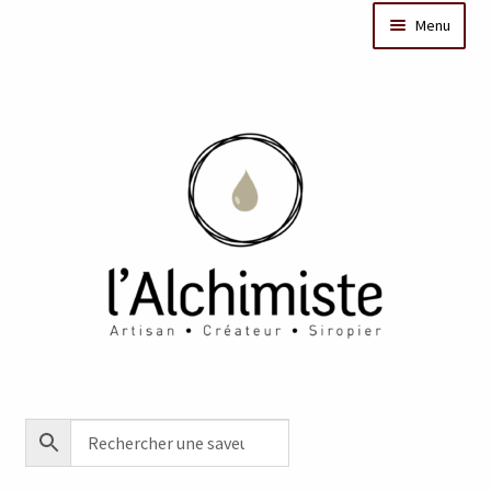
Menu
Il était une fois
Dates des ateliers
Bar à sirops
Nos actus
Acheter en ligne
Créations sur mesure/Evénementiel
Contact