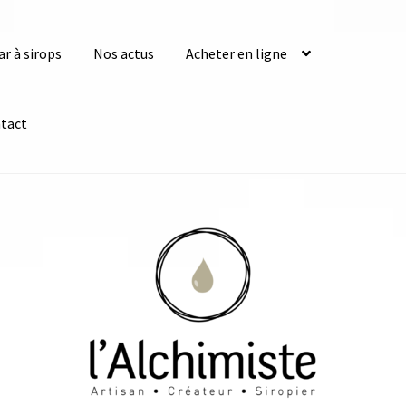
ar à sirops
Nos actus
Acheter en ligne
tact