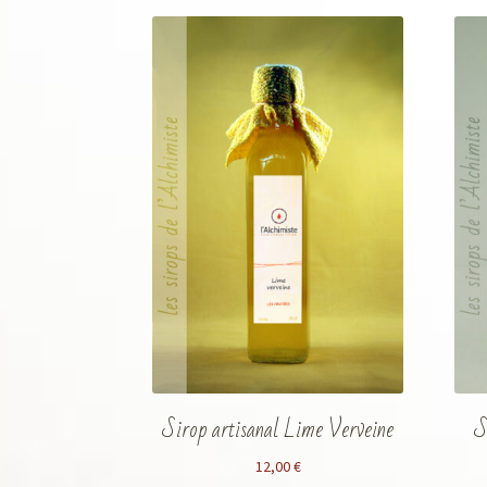
Sirop artisanal Lime Verveine
S
12,00
€