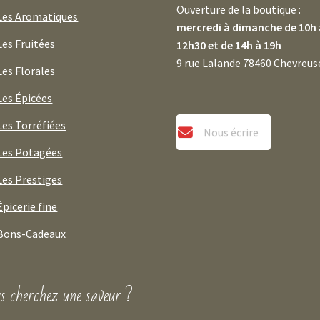
Ouverture de la boutique :
Les Aromatiques
mercredi à dimanche de 10h 
Les Fruitées
12h30 et de 14h à 19h
9 rue Lalande 78460 Chevreus
Les Florales
Les Épicées
Les Torréfiées
Nous écrire
Les Potagées
Les Prestiges
Épicerie fine
Bons-Cadeaux
s cherchez une saveur ?