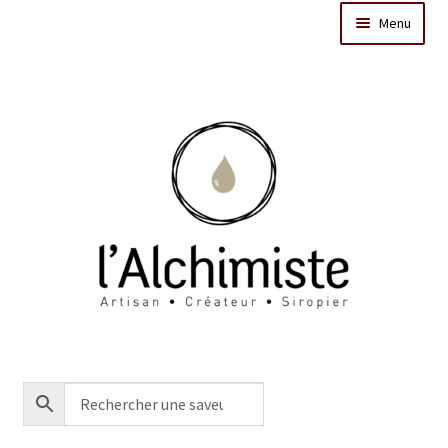
Menu
Il était une fois
Dates des ateliers
Bar à sirops
Nos actus
Acheter en ligne
Créations sur mesure/Evénementiel
Contact