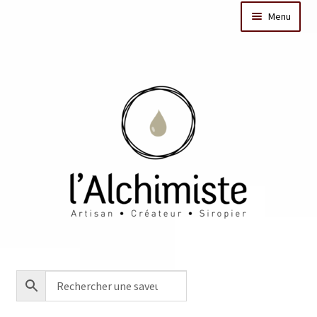
Menu
Il était une fois
Dates des ateliers
Bar à sirops
Nos actus
Acheter en ligne
Créations sur mesure/Evénementiel
Contact