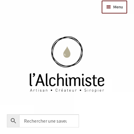
Menu
Il était une fois
Dates des ateliers
Bar à sirops
Nos actus
Acheter en ligne
Créations sur mesure/Evénementiel
Contact