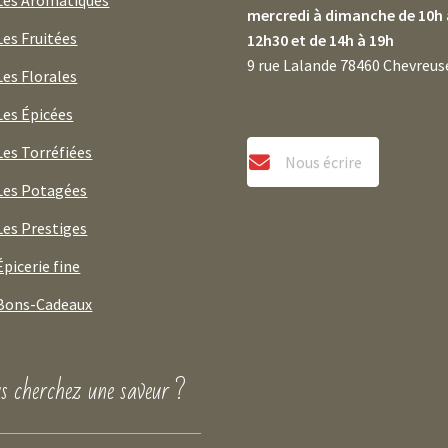
mercredi à dimanche de 10h 
Les Fruitées
12h30 et de 14h à 19h
9 rue Lalande 78460 Chevreus
Les Florales
Les Épicées
Les Torréfiées
Nous écrire
Les Potagées
Les Prestiges
Épicerie fine
Bons-Cadeaux
s cherchez une saveur ?