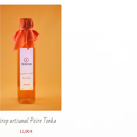
irop artisanal Poire Tonka
12,00
€