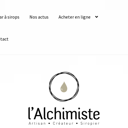
ar à sirops
Nos actus
Acheter en ligne
tact