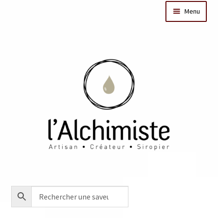
Menu
Il était une fois
Dates des ateliers
Bar à sirops
Nos actus
Acheter en ligne
Créations sur mesure/Evénementiel
Contact