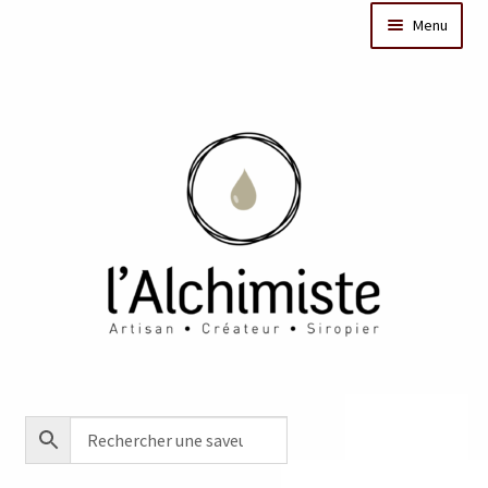
Menu
Il était une fois
Dates des ateliers
Bar à sirops
Nos actus
Acheter en ligne
Créations sur mesure/Evénementiel
Contact