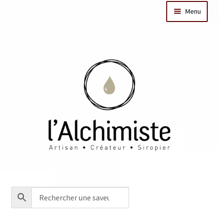
Menu
Il était une fois
Dates des ateliers
Bar à sirops
Nos actus
Acheter en ligne
Créations sur mesure/Evénementiel
Contact