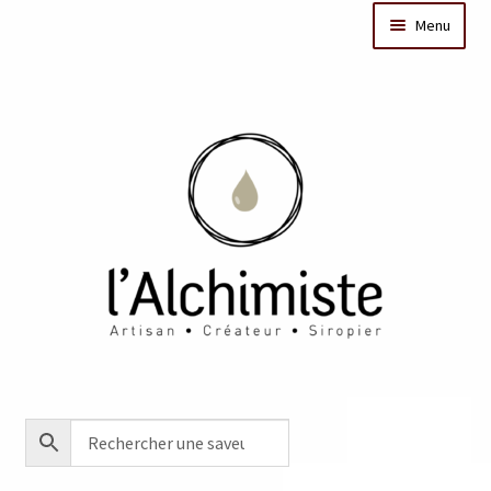
Menu
Il était une fois
Dates des ateliers
Bar à sirops
Nos actus
Acheter en ligne
Créations sur mesure/Evénementiel
Contact