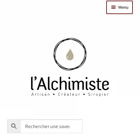
Menu
Il était une fois
Dates des ateliers
Bar à sirops
Nos actus
Acheter en ligne
Créations sur mesure/Evénementiel
Contact