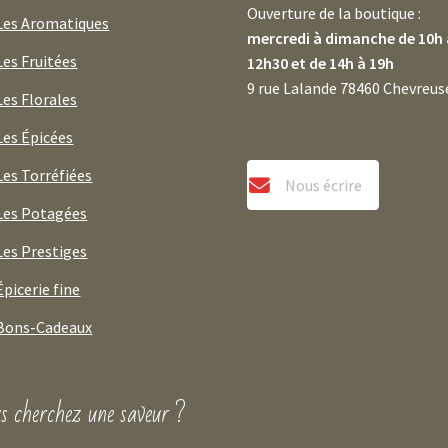
Ouverture de la boutique :
Les Aromatiques
mercredi à dimanche de 10h 
Les Fruitées
12h30 et de 14h à 19h
9 rue Lalande 78460 Chevreus
Les Florales
Les Épicées
Les Torréfiées
Nous écrire
Les Potagées
Les Prestiges
Épicerie fine
Bons-Cadeaux
s cherchez une saveur ?