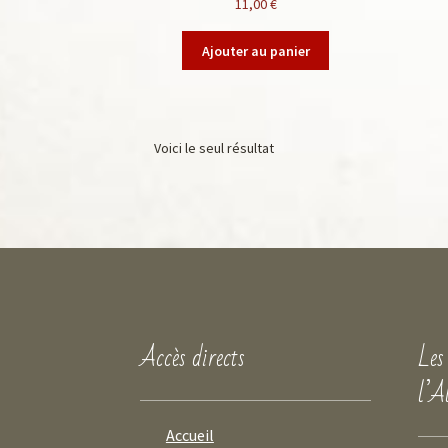
11,00
€
Ajouter au panier
Voici le seul résultat
Accès directs
Les
l’A
Accueil