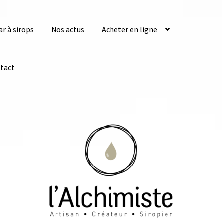
ar à sirops
Nos actus
Acheter en ligne
tact