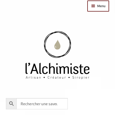
Menu
Il était une fois
Dates des ateliers
Bar à sirops
Nos actus
Acheter en ligne
Créations sur mesure/Evénementiel
Contact