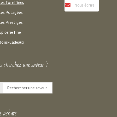
Les Torréfiées
Nous écrire
Les Potagées
Les Prestiges
Épicerie fine
Bons-Cadeaux
s cherchez une saveur ?
 achats