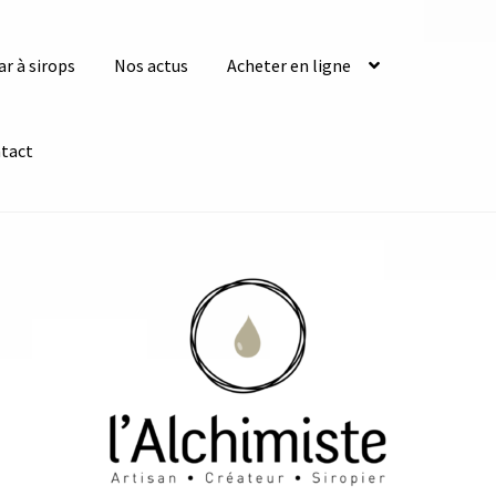
ar à sirops
Nos actus
Acheter en ligne
tact