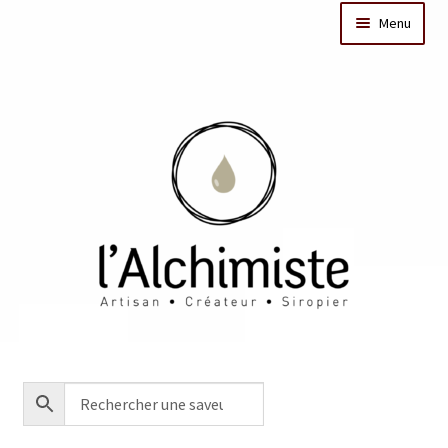
Menu
Il était une fois
Dates des ateliers
Bar à sirops
Nos actus
Acheter en ligne
Créations sur mesure/Evénementiel
Contact