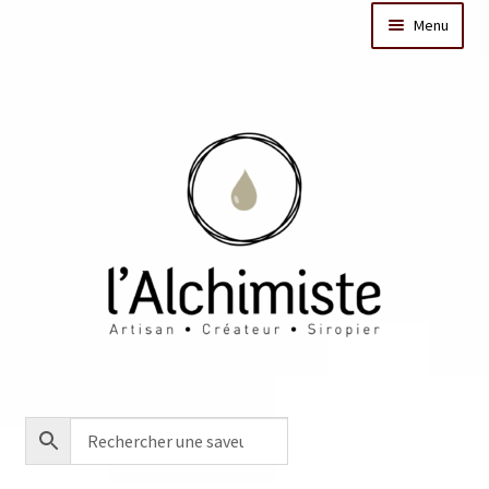
Menu
Il était une fois
Dates des ateliers
Bar à sirops
Nos actus
Acheter en ligne
Créations sur mesure/Evénementiel
Contact