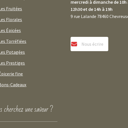
mercredi à dimanche de 10h 
Les Fruitées
12h30 et de 14h à 19h
9 rue Lalande 78460 Chevreus
Les Florales
Les Épicées
Les Torréfiées
Nous écrire
Les Potagées
Les Prestiges
Épicerie fine
Bons-Cadeaux
s cherchez une saveur ?