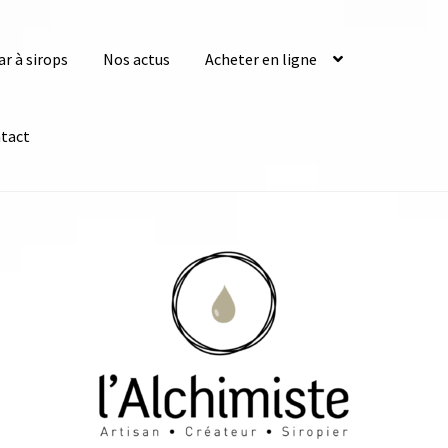
ar à sirops
Nos actus
Acheter en ligne
tact