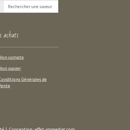
 achats
Mon compte
Mon panier
Conditions Générales de
Vente
ité
Conception : effet-immediat.com
.