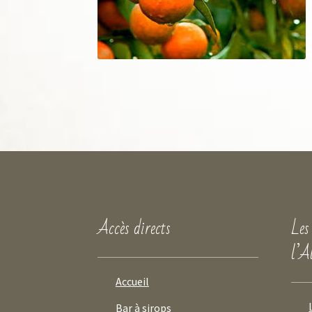
Accès directs
Les
l’A
Accueil
Bar à sirops