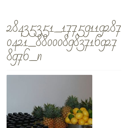
28435351_17759119287
0421_880008983716927
8976_n