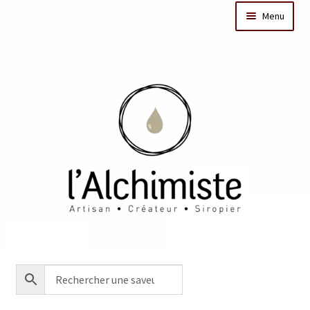
Menu
Il était une fois
Dates des ateliers
Bar à sirops
Nos actus
Acheter en ligne
Créations sur mesure/Evénementiel
Contact