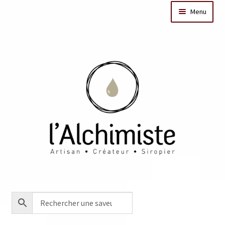
Menu
Il était une fois
Dates des ateliers
Bar à sirops
Nos actus
Acheter en ligne
Créations sur mesure/Evénementiel
Contact