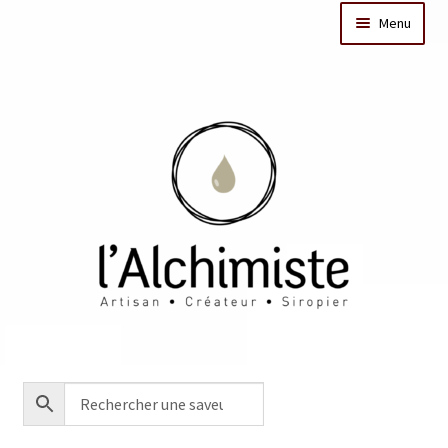
Menu
Il était une fois
Dates des ateliers
Bar à sirops
Nos actus
Acheter en ligne
Créations sur mesure/Evénementiel
Contact