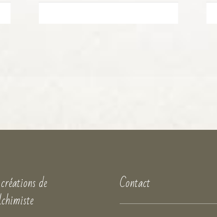
 créations de
Contact
lchimiste