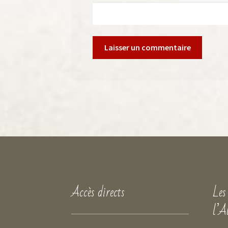
Accès directs
Les
l’A