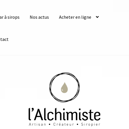
ar à sirops
Nos actus
Acheter en ligne
tact