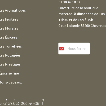
01 30 45 18 87
Ouverture de la boutique :
Les Aromatiques
mercredi à dimanche de 10h 
Les Fruitées
12h30 et de 14h à 19h
9 rue Lalande 78460 Chevreus
Les Florales
Les Épicées
Les Torréfiées
Nous écrire
Les Potagées
Les Prestiges
Épicerie fine
Bons-Cadeaux
s cherchez une saveur ?