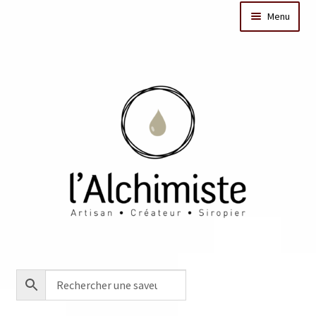
Menu
Il était une fois
Dates des ateliers
Bar à sirops
Nos actus
Acheter en ligne
Créations sur mesure/Evénementiel
Contact